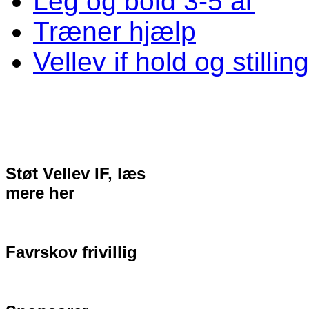
Leg og bold 3-5 år
Træner hjælp
Vellev if hold og stillin
Støt Vellev IF, læs
mere her
Favrskov frivillig