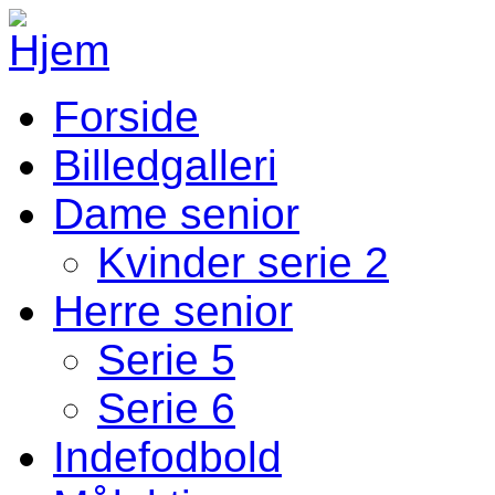
Gå til hovedindhold
Forside
Fodbold Menu
Billedgalleri
Dame senior
Kvinder serie 2
Herre senior
Serie 5
Serie 6
Indefodbold