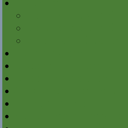
Målaktier
Udtrækning af målakt
Udtrækning af målakt
Vinder af målaktier 
Træningstider
Ungdomshold drenge
Ungdomshold piger
Ansvarlige fodbold afd
Energimidt cup
Kampfordeler fodbold