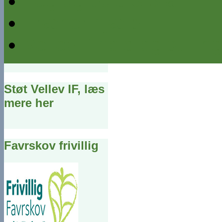
Leg og bold 3-5 år
Træner hjælp
Vellev if hold og stillin
Støt Vellev IF, læs
mere her
Favrskov frivillig