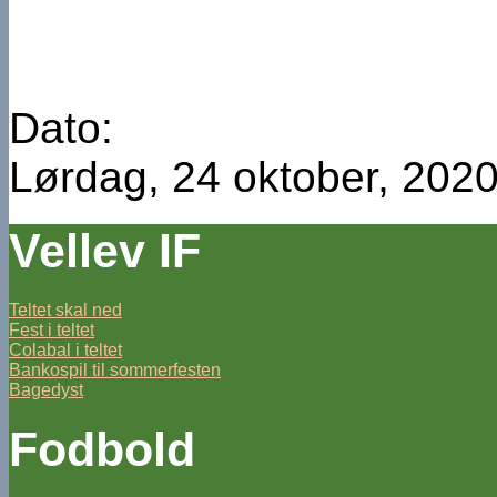
Dato:
Lørdag, 24 oktober, 2020
Vellev IF
Teltet skal ned
Fest i teltet
Colabal i teltet
Bankospil til sommerfesten
Bagedyst
Fodbold