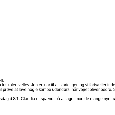
en.
riskolen vellev. Jon er klar til at starte igen og vi fortsætter in
 vil prøve at lave nogle kampe udendørs, når vejret bliver bedre. 
nsdag d 8/1. Claudia er spændt på at tage imod de mange nye b