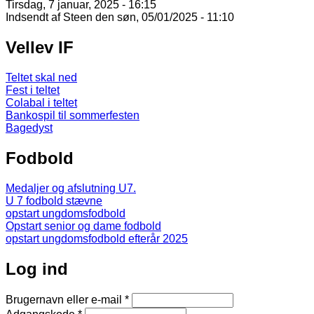
Tirsdag, 7 januar, 2025 - 16:15
Indsendt af
Steen
den søn, 05/01/2025 - 11:10
Vellev IF
Teltet skal ned
Fest i teltet
Colabal i teltet
Bankospil til sommerfesten
Bagedyst
Fodbold
Medaljer og afslutning U7.
U 7 fodbold stævne
opstart ungdomsfodbold
Opstart senior og dame fodbold
opstart ungdomsfodbold efterår 2025
Log ind
Brugernavn eller e-mail
*