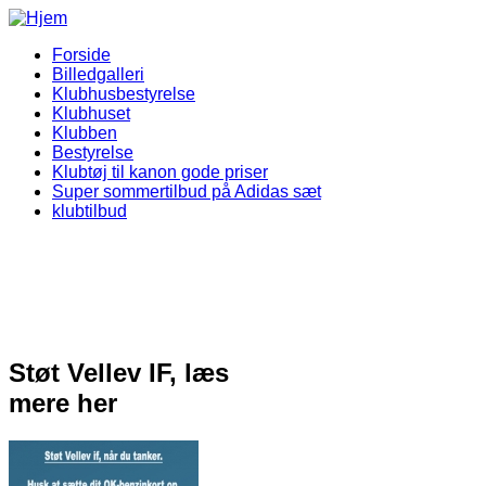
Gå til hovedindhold
Forside
Billedgalleri
Vellev IF Menu
Klubhusbestyrelse
Klubhuset
Klubben
Bestyrelse
Klubtøj til kanon gode priser
Super sommertilbud på Adidas sæt
klubtilbud
Støt Vellev IF, læs
mere her