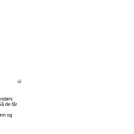
dendørs
Så de får
ørn og